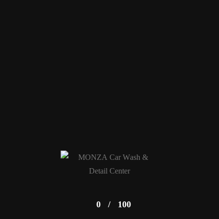
ETELE PLAZA
MINDEN NAP
9-21
0
/
100